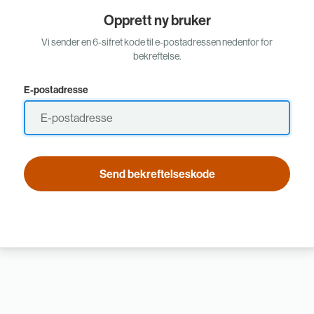
Opprett ny bruker
Vi sender en 6-sifret kode til e-postadressen nedenfor for
bekreftelse.
E-postadresse
Send bekreftelseskode